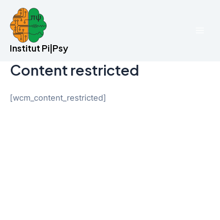
Aller
au
contenu
Mai
Institut Pi|Psy
Men
Content restricted
[wcm_content_restricted]